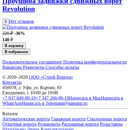
Проушина задвижки сдвижных ворот
Revolution
Нет отзывов
0
220 ₽
-36%
140
₽
В корзину
В избранное
Пользовательское соглашение
Политика конфиденциальности
Вакансии
Реквизиты
Способы оплаты
© 2020–2026
OOO «Строй Ворота»
Контакты
450078
, г.
Уфа
,
ул. Кирова, 93
Ежедневно, с 10:00 до 19:00
+7 937 849-90-19
+7 347 266-90-19
Написать в Max
Написать в
WhatsApp
Написать в Telegram
i@gateapp.ru
Каталог
Автоматические ворота
Гаражные ворота
Секционные ворота
Откатные ворота
Рольворота
Распашные ворота
Рольставни
Шлагбаумы
Двери
Комплектующие