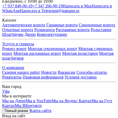
Ежедневно, с 10:00 до 19:00
+7 937 849-90-19
+7 347 266-90-19
Написать в Max
Написать в
WhatsApp
Написать в Telegram
i@gateapp.ru
Каталог
Автоматические ворота
Гаражные ворота
Секционные ворота
Откатные ворота
Рольворота
Распашные ворота
Рольставни
Шлагбаумы
Двери
Комплектующие
Услуги и сервисы
Ремонт ворот
Монтаж секционных ворот
Монтаж сдвижных
ворот
Монтаж распашных ворот
Монтаж рольставен
Монтаж
шлагбаумов
О компании
Галерея наших работ
Новости
Вакансии
Способы оплаты
Реквизиты
Правовая информация
Условия доставки
Ваш город
Уфа
Мы в интернете
Мы на Дзене
Мы в YouTube
Мы на Яндекс Картах
Мы на Гугл
Картах
Мы ВКонтакте
Карта сайта
Тёмный режим
Вход на сайт