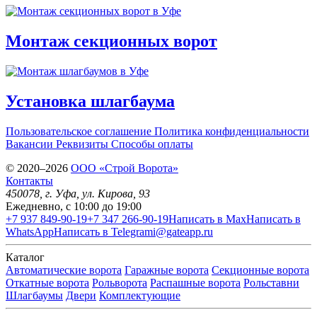
Монтаж секционных ворот
Установка шлагбаума
Пользовательское соглашение
Политика конфиденциальности
Вакансии
Реквизиты
Способы оплаты
© 2020–2026
OOO «Строй Ворота»
Контакты
450078
, г.
Уфа
,
ул. Кирова, 93
Ежедневно, с 10:00 до 19:00
+7 937 849-90-19
+7 347 266-90-19
Написать в Max
Написать в
WhatsApp
Написать в Telegram
i@gateapp.ru
Каталог
Автоматические ворота
Гаражные ворота
Секционные ворота
Откатные ворота
Рольворота
Распашные ворота
Рольставни
Шлагбаумы
Двери
Комплектующие