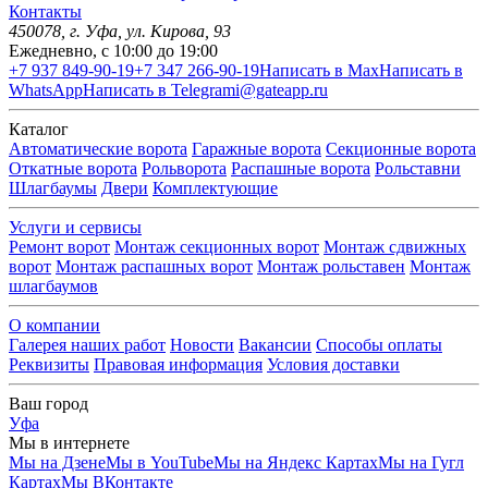
Контакты
450078
, г.
Уфа
,
ул. Кирова, 93
Ежедневно, с 10:00 до 19:00
+7 937 849-90-19
+7 347 266-90-19
Написать в Max
Написать в
WhatsApp
Написать в Telegram
i@gateapp.ru
Каталог
Автоматические ворота
Гаражные ворота
Секционные ворота
Откатные ворота
Рольворота
Распашные ворота
Рольставни
Шлагбаумы
Двери
Комплектующие
Услуги и сервисы
Ремонт ворот
Монтаж секционных ворот
Монтаж сдвижных
ворот
Монтаж распашных ворот
Монтаж рольставен
Монтаж
шлагбаумов
О компании
Галерея наших работ
Новости
Вакансии
Способы оплаты
Реквизиты
Правовая информация
Условия доставки
Ваш город
Уфа
Мы в интернете
Мы на Дзене
Мы в YouTube
Мы на Яндекс Картах
Мы на Гугл
Картах
Мы ВКонтакте