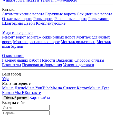
WhatsApp
Написать в Telegram
i@gateapp.ru
Каталог
Автоматические ворота
Гаражные ворота
Секционные ворота
Откатные ворота
Рольворота
Распашные ворота
Рольставни
Шлагбаумы
Двери
Комплектующие
Услуги и сервисы
Ремонт ворот
Монтаж секционных ворот
Монтаж сдвижных
ворот
Монтаж распашных ворот
Монтаж рольставен
Монтаж
шлагбаумов
О компании
Галерея наших работ
Новости
Вакансии
Способы оплаты
Реквизиты
Правовая информация
Условия доставки
Ваш город
Уфа
Мы в интернете
Мы на Дзене
Мы в YouTube
Мы на Яндекс Картах
Мы на Гугл
Картах
Мы ВКонтакте
Карта сайта
Тёмный режим
Вход на сайт