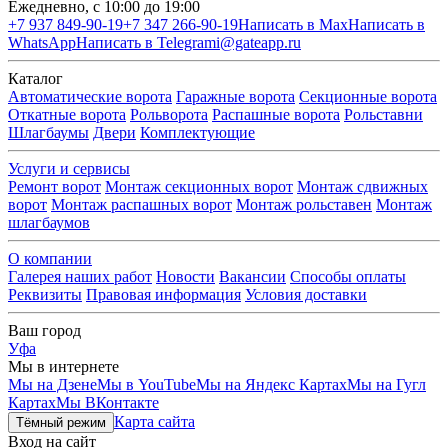
Ежедневно, с 10:00 до 19:00
+7 937 849-90-19
+7 347 266-90-19
Написать в Max
Написать в
WhatsApp
Написать в Telegram
i@gateapp.ru
Каталог
Автоматические ворота
Гаражные ворота
Секционные ворота
Откатные ворота
Рольворота
Распашные ворота
Рольставни
Шлагбаумы
Двери
Комплектующие
Услуги и сервисы
Ремонт ворот
Монтаж секционных ворот
Монтаж сдвижных
ворот
Монтаж распашных ворот
Монтаж рольставен
Монтаж
шлагбаумов
О компании
Галерея наших работ
Новости
Вакансии
Способы оплаты
Реквизиты
Правовая информация
Условия доставки
Ваш город
Уфа
Мы в интернете
Мы на Дзене
Мы в YouTube
Мы на Яндекс Картах
Мы на Гугл
Картах
Мы ВКонтакте
Карта сайта
Тёмный режим
Вход на сайт