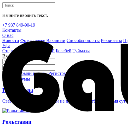
Начните вводить текст.
+7 937 849-90-19
Контакты
О нас
Новости
Фотогалерея
Вакансии
Способы оплаты
Реквизиты
Пр
Уфа
Стерлитамак
Октябрьский
Белебей
Туймазы
Вход на сайт
Забыли пароль?
Регистрация
Войти
Шлагбаумы
Светоотражающие наклейки не проглядеть в тёмное время суто
Рольставни