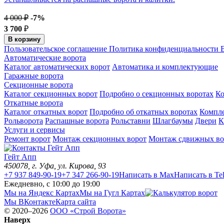
4 000 ₽
-7%
3 700
₽
В корзину
Пользовательское соглашение
Политика конфиденциальности
В
Автоматические ворота
Каталог автоматических ворот
Автоматика и комплектующие
Гаражные ворота
Секционные ворота
Каталог секционных ворот
Подробно о секционных воротах
К
Откатные ворота
Каталог откатных ворот
Подробно об откатных воротах
Компл
Рольворота
Распашные ворота
Рольставни
Шлагбаумы
Двери
К
Услуги и сервисы
Ремонт ворот
Монтаж секционных ворот
Монтаж сдвижных во
Гейт Апп
450078
, г.
Уфа
,
ул. Кирова, 93
+7 937 849-90-19
+7 347 266-90-19
Написать в Max
Написать в Te
Ежедневно, с 10:00 до 19:00
Мы на Яндекс Картах
Мы на Гугл Картах
Мы ВКонтакте
Карта сайта
© 2020–2026
OOO «Строй Ворота»
Наверх