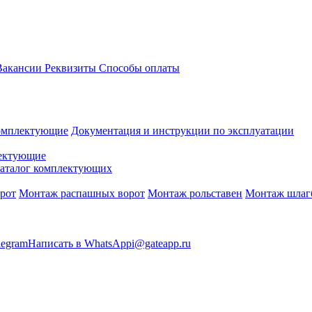
акансии
Реквизиты
Способы оплаты
омплектующие
Документация и инструкции по эксплуатации
ектующие
аталог комплектующих
рот
Монтаж распашных ворот
Монтаж рольставен
Монтаж шлаг
legram
Написать в WhatsApp
i@gateapp.ru