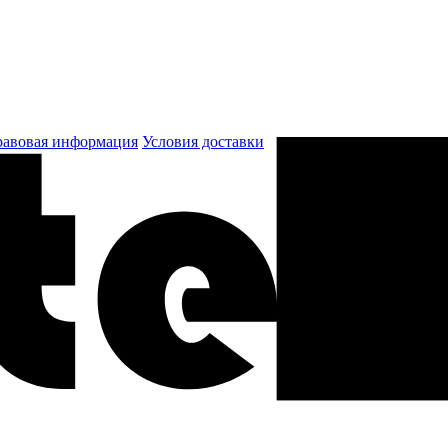
авовая информация
Условия доставки
к