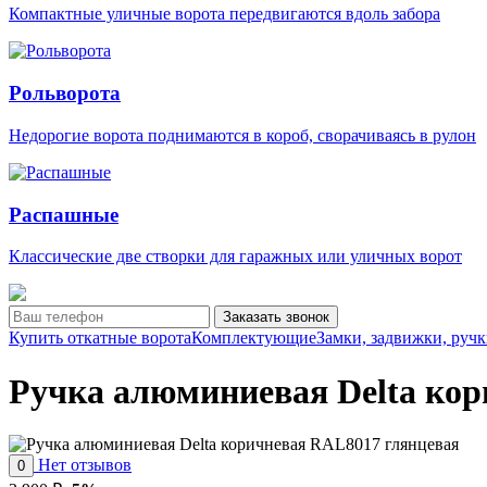
Компактные уличные ворота передвигаются вдоль забора
Рольворота
Недорогие ворота поднимаются в короб, сворачиваясь в рулон
Распашные
Классические две створки для гаражных или уличных ворот
Заказать звонок
Купить откатные ворота
Комплектующие
Замки, задвижки, ручк
Ручка алюминиевая Delta ко
Нет отзывов
0