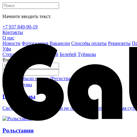
Начните вводить текст.
+7 937 849-90-19
Контакты
О нас
Новости
Фотогалерея
Вакансии
Способы оплаты
Реквизиты
Пр
Уфа
Стерлитамак
Октябрьский
Белебей
Туймазы
Вход на сайт
Забыли пароль?
Регистрация
Войти
Шлагбаумы
Светоотражающие наклейки не проглядеть в тёмное время суто
Рольставни