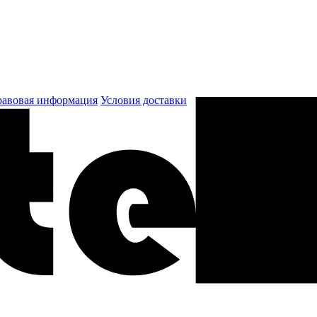
авовая информация
Условия доставки
к