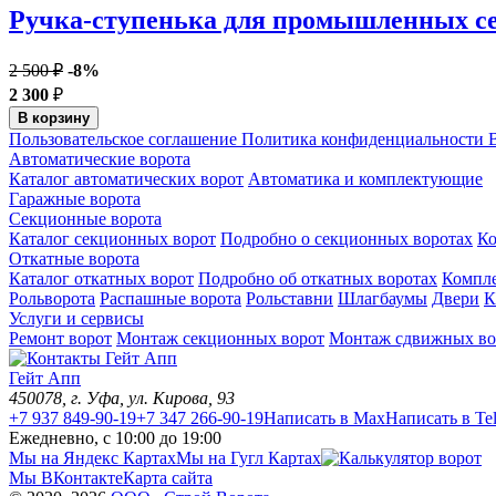
Ручка-ступенька для промышленных се
2 500 ₽
-8%
2 300
₽
В корзину
Пользовательское соглашение
Политика конфиденциальности
В
Автоматические ворота
Каталог автоматических ворот
Автоматика и комплектующие
Гаражные ворота
Секционные ворота
Каталог секционных ворот
Подробно о секционных воротах
К
Откатные ворота
Каталог откатных ворот
Подробно об откатных воротах
Компл
Рольворота
Распашные ворота
Рольставни
Шлагбаумы
Двери
К
Услуги и сервисы
Ремонт ворот
Монтаж секционных ворот
Монтаж сдвижных во
Гейт Апп
450078
, г.
Уфа
,
ул. Кирова, 93
+7 937 849-90-19
+7 347 266-90-19
Написать в Max
Написать в Te
Ежедневно, с 10:00 до 19:00
Мы на Яндекс Картах
Мы на Гугл Картах
Мы ВКонтакте
Карта сайта