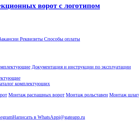
кционных ворот с логотипом
акансии
Реквизиты
Способы оплаты
омплектующие
Документация и инструкции по эксплуатации
ектующие
аталог комплектующих
рот
Монтаж распашных ворот
Монтаж рольставен
Монтаж шлаг
legram
Написать в WhatsApp
i@gateapp.ru