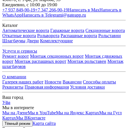
Ежедневно, с 10:00 до 19:00
+7 937 849-90-19
+7 347 266-90-19
Написать в Max
Написать в
WhatsApp
Написать в Telegram
i@gateapp.ru
Каталог
Автоматические ворота
Гаражные ворота
Секционные ворота
Откатные ворота
Рольворота
Распашные ворота
Рольставни
Шлагбаумы
Двери
Комплектующие
Услуги и сервисы
Ремонт ворот
Монтаж секционных ворот
Монтаж сдвижных
ворот
Монтаж распашных ворот
Монтаж рольставен
Монтаж
шлагбаумов
О компании
Галерея наших работ
Новости
Вакансии
Способы оплаты
Реквизиты
Правовая информация
Условия доставки
Ваш город
Уфа
Мы в интернете
Мы на Дзене
Мы в YouTube
Мы на Яндекс Картах
Мы на Гугл
Картах
Мы ВКонтакте
Карта сайта
Тёмный режим