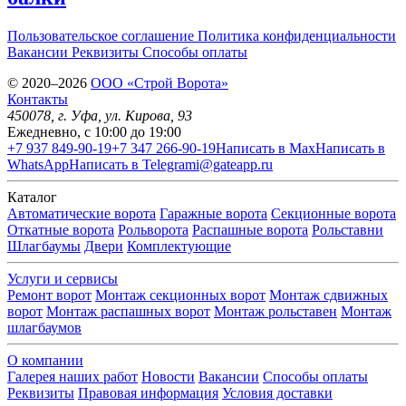
Пользовательское соглашение
Политика конфиденциальности
Вакансии
Реквизиты
Способы оплаты
© 2020–2026
OOO «Строй Ворота»
Контакты
450078
, г.
Уфа
,
ул. Кирова, 93
Ежедневно, с 10:00 до 19:00
+7 937 849-90-19
+7 347 266-90-19
Написать в Max
Написать в
WhatsApp
Написать в Telegram
i@gateapp.ru
Каталог
Автоматические ворота
Гаражные ворота
Секционные ворота
Откатные ворота
Рольворота
Распашные ворота
Рольставни
Шлагбаумы
Двери
Комплектующие
Услуги и сервисы
Ремонт ворот
Монтаж секционных ворот
Монтаж сдвижных
ворот
Монтаж распашных ворот
Монтаж рольставен
Монтаж
шлагбаумов
О компании
Галерея наших работ
Новости
Вакансии
Способы оплаты
Реквизиты
Правовая информация
Условия доставки