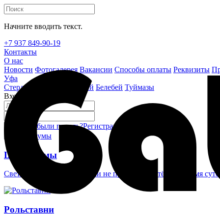
Начните вводить текст.
+7 937 849-90-19
Контакты
О нас
Новости
Фотогалерея
Вакансии
Способы оплаты
Реквизиты
Пр
Уфа
Стерлитамак
Октябрьский
Белебей
Туймазы
Вход на сайт
Забыли пароль?
Регистрация
Войти
Шлагбаумы
Светоотражающие наклейки не проглядеть в тёмное время суто
Рольставни