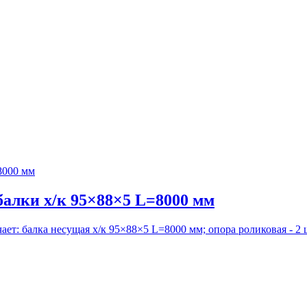
алки х/к 95×88×5 L=8000 мм
т: балка несущая х/к 95×88×5 L=8000 мм; опора роликовая - 2 шт