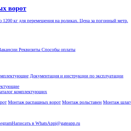
ых ворот
 1200 кг для перемещения на роликах. Цена за погонный метр.
акансии
Реквизиты
Способы оплаты
омплектующие
Документация и инструкции по эксплуатации
ектующие
аталог комплектующих
рот
Монтаж распашных ворот
Монтаж рольставен
Монтаж шлаг
legram
Написать в WhatsApp
i@gateapp.ru