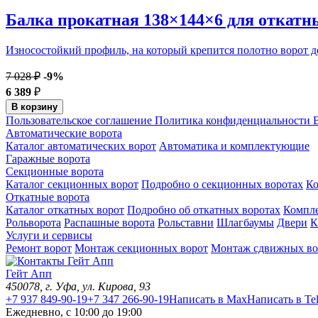
Балка прокатная 138×144×6 для откатн
Износостойкий профиль, на который крепится полотно ворот до
7 028 ₽
-9%
6 389
₽
В корзину
Пользовательское соглашение
Политика конфиденциальности
В
Автоматические ворота
Каталог автоматических ворот
Автоматика и комплектующие
Гаражные ворота
Секционные ворота
Каталог секционных ворот
Подробно о секционных воротах
К
Откатные ворота
Каталог откатных ворот
Подробно об откатных воротах
Компл
Рольворота
Распашные ворота
Рольставни
Шлагбаумы
Двери
К
Услуги и сервисы
Ремонт ворот
Монтаж секционных ворот
Монтаж сдвижных во
Гейт Апп
450078
, г.
Уфа
,
ул. Кирова, 93
+7 937 849-90-19
+7 347 266-90-19
Написать в Max
Написать в Te
Ежедневно, с 10:00 до 19:00