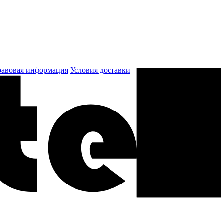
авовая информация
Условия доставки
к