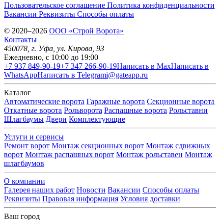
Пользовательское соглашение
Политика конфиденциальности
Вакансии
Реквизиты
Способы оплаты
© 2020–2026
OOO «Строй Ворота»
Контакты
450078
, г.
Уфа
,
ул. Кирова, 93
Ежедневно, с 10:00 до 19:00
+7 937 849-90-19
+7 347 266-90-19
Написать в Max
Написать в
WhatsApp
Написать в Telegram
i@gateapp.ru
Каталог
Автоматические ворота
Гаражные ворота
Секционные ворота
Откатные ворота
Рольворота
Распашные ворота
Рольставни
Шлагбаумы
Двери
Комплектующие
Услуги и сервисы
Ремонт ворот
Монтаж секционных ворот
Монтаж сдвижных
ворот
Монтаж распашных ворот
Монтаж рольставен
Монтаж
шлагбаумов
О компании
Галерея наших работ
Новости
Вакансии
Способы оплаты
Реквизиты
Правовая информация
Условия доставки
Ваш город