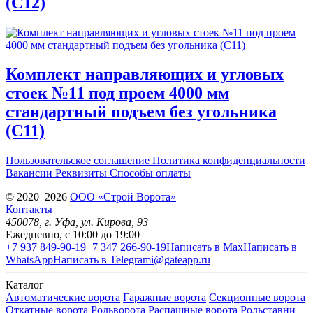
(С12)
Комплект направляющих и угловых
стоек №11 под проем 4000 мм
стандартный подъем без угольника
(С11)
Пользовательское соглашение
Политика конфиденциальности
Вакансии
Реквизиты
Способы оплаты
© 2020–2026
OOO «Строй Ворота»
Контакты
450078
, г.
Уфа
,
ул. Кирова, 93
Ежедневно, с 10:00 до 19:00
+7 937 849-90-19
+7 347 266-90-19
Написать в Max
Написать в
WhatsApp
Написать в Telegram
i@gateapp.ru
Каталог
Автоматические ворота
Гаражные ворота
Секционные ворота
Откатные ворота
Рольворота
Распашные ворота
Рольставни