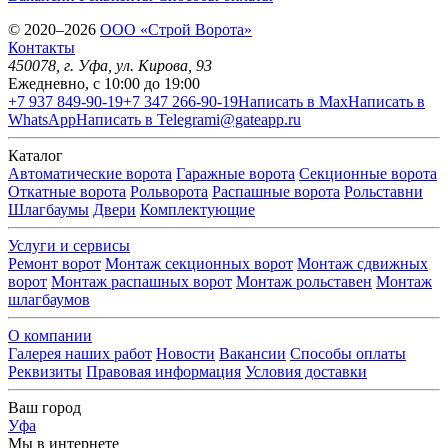
© 2020–2026
OOO «Строй Ворота»
Контакты
450078
, г.
Уфа
,
ул. Кирова, 93
Ежедневно, с 10:00 до 19:00
+7 937 849-90-19
+7 347 266-90-19
Написать в Max
Написать в
WhatsApp
Написать в Telegram
i@gateapp.ru
Каталог
Автоматические ворота
Гаражные ворота
Секционные ворота
Откатные ворота
Рольворота
Распашные ворота
Рольставни
Шлагбаумы
Двери
Комплектующие
Услуги и сервисы
Ремонт ворот
Монтаж секционных ворот
Монтаж сдвижных
ворот
Монтаж распашных ворот
Монтаж рольставен
Монтаж
шлагбаумов
О компании
Галерея наших работ
Новости
Вакансии
Способы оплаты
Реквизиты
Правовая информация
Условия доставки
Ваш город
Уфа
Мы в интернете