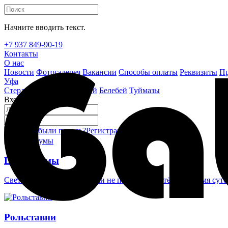
Начните вводить текст.
+7 937 849-90-19
Контакты
О нас
Новости
Фотогалерея
Вакансии
Способы оплаты
Реквизиты
Пр
Уфа
Стерлитамак
Октябрьский
Белебей
Туймазы
Вход на сайт
Забыли пароль?
Регистрация
Войти
Шлагбаумы
Светоотражающие наклейки не проглядеть в тёмное время суто
Рольставни