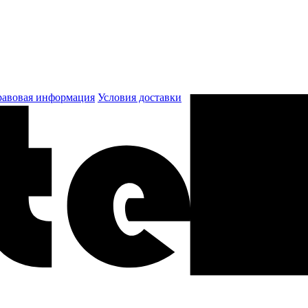
авовая информация
Условия доставки
к