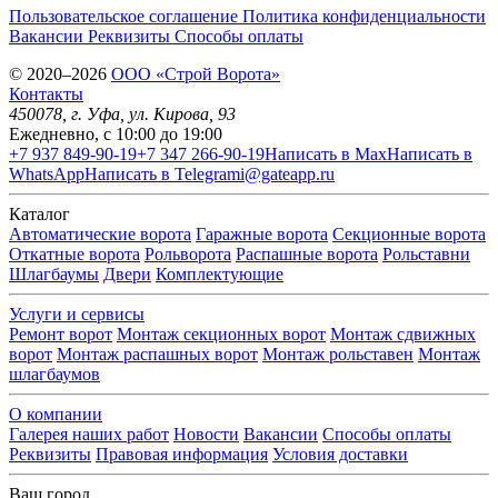
Пользовательское соглашение
Политика конфиденциальности
Вакансии
Реквизиты
Способы оплаты
© 2020–2026
OOO «Строй Ворота»
Контакты
450078
, г.
Уфа
,
ул. Кирова, 93
Ежедневно, с 10:00 до 19:00
+7 937 849-90-19
+7 347 266-90-19
Написать в Max
Написать в
WhatsApp
Написать в Telegram
i@gateapp.ru
Каталог
Автоматические ворота
Гаражные ворота
Секционные ворота
Откатные ворота
Рольворота
Распашные ворота
Рольставни
Шлагбаумы
Двери
Комплектующие
Услуги и сервисы
Ремонт ворот
Монтаж секционных ворот
Монтаж сдвижных
ворот
Монтаж распашных ворот
Монтаж рольставен
Монтаж
шлагбаумов
О компании
Галерея наших работ
Новости
Вакансии
Способы оплаты
Реквизиты
Правовая информация
Условия доставки
Ваш город