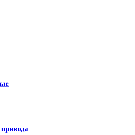
ные
 привода