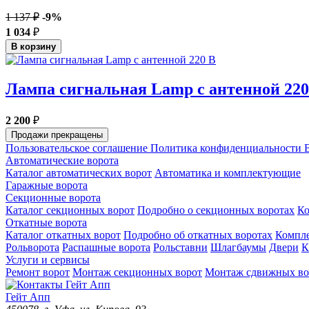
1 137 ₽
-9%
1 034
₽
В корзину
Лампа сигнальная Lamp с антенной 220
2 200
₽
Продажи прекращены
Пользовательское соглашение
Политика конфиденциальности
В
Автоматические ворота
Каталог автоматических ворот
Автоматика и комплектующие
Гаражные ворота
Секционные ворота
Каталог секционных ворот
Подробно о секционных воротах
К
Откатные ворота
Каталог откатных ворот
Подробно об откатных воротах
Компл
Рольворота
Распашные ворота
Рольставни
Шлагбаумы
Двери
К
Услуги и сервисы
Ремонт ворот
Монтаж секционных ворот
Монтаж сдвижных во
Гейт Апп