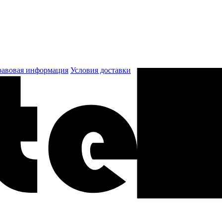
авовая информация
Условия доставки
к