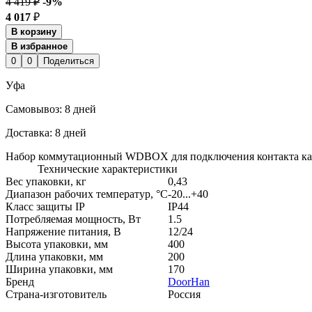
4 419 ₽
-9%
4 017
₽
В корзину
В избранное
0
0
Поделиться
Уфа
Cамовывоз:
8 дней
Доставка:
8 дней
Набор коммутационный WDBOX для подключения контакта ка
Технические характеристики
Вес упаковки, кг
0,43
Диапазон рабочих температур, °С
-20...+40
Класс защиты IP
IP44
Потребляемая мощность, Вт
1.5
Напряжение питания, В
12/24
Высота упаковки, мм
400
Длина упаковки, мм
200
Ширина упаковки, мм
170
Бренд
DoorHan
Страна-изготовитель
Россия