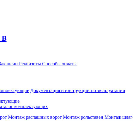
 В
акансии
Реквизиты
Способы оплаты
омплектующие
Документация и инструкции по эксплуатации
ектующие
аталог комплектующих
рот
Монтаж распашных ворот
Монтаж рольставен
Монтаж шлаг