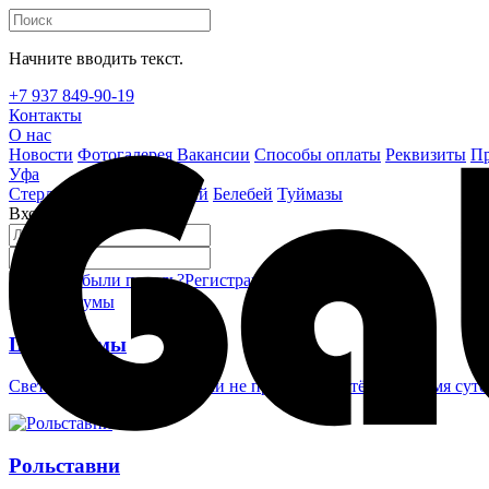
Начните вводить текст.
+7 937 849-90-19
Контакты
О нас
Новости
Фотогалерея
Вакансии
Способы оплаты
Реквизиты
Пр
Уфа
Стерлитамак
Октябрьский
Белебей
Туймазы
Вход на сайт
Забыли пароль?
Регистрация
Войти
Шлагбаумы
Светоотражающие наклейки не проглядеть в тёмное время суто
Рольставни