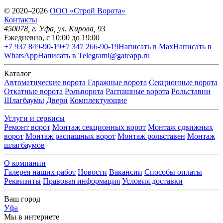
© 2020–2026
OOO «Строй Ворота»
Контакты
450078
, г.
Уфа
,
ул. Кирова, 93
Ежедневно, с 10:00 до 19:00
+7 937 849-90-19
+7 347 266-90-19
Написать в Max
Написать в
WhatsApp
Написать в Telegram
i@gateapp.ru
Каталог
Автоматические ворота
Гаражные ворота
Секционные ворота
Откатные ворота
Рольворота
Распашные ворота
Рольставни
Шлагбаумы
Двери
Комплектующие
Услуги и сервисы
Ремонт ворот
Монтаж секционных ворот
Монтаж сдвижных
ворот
Монтаж распашных ворот
Монтаж рольставен
Монтаж
шлагбаумов
О компании
Галерея наших работ
Новости
Вакансии
Способы оплаты
Реквизиты
Правовая информация
Условия доставки
Ваш город
Уфа
Мы в интернете