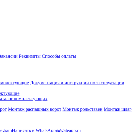
акансии
Реквизиты
Способы оплаты
омплектующие
Документация и инструкции по эксплуатации
ектующие
аталог комплектующих
рот
Монтаж распашных ворот
Монтаж рольставен
Монтаж шлаг
legram
Написать в WhatsApp
i@gateapp.ru