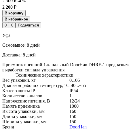
2 300 ₽
-4%
2 200
₽
В корзину
В избранное
0
0
Поделиться
Уфа
Cамовывоз:
8 дней
Доставка:
8 дней
Приемник внешний 1-канальный DoorHan DHRE-1 предназначен 
выработки сигнала управления.
Технические характеристики
Вес упаковки, кг
0,106
Диапазон рабочих температур, °С
-40...+55
Класс защиты IP
IP54
Количество каналов
1
Напряжение питания, В
12/24
Память приемника
1000
Высота упаковки, мм
160
Длина упаковки, мм
150
Ширина упаковки, мм
150
Бренд
DoorHan