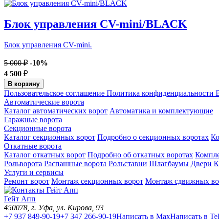
Блок управления CV-mini/BLACK
Блок управления CV-mini.
5 000 ₽
-10%
4 500
₽
В корзину
Пользовательское соглашение
Политика конфиденциальности
В
Автоматические ворота
Каталог автоматических ворот
Автоматика и комплектующие
Гаражные ворота
Секционные ворота
Каталог секционных ворот
Подробно о секционных воротах
К
Откатные ворота
Каталог откатных ворот
Подробно об откатных воротах
Компл
Рольворота
Распашные ворота
Рольставни
Шлагбаумы
Двери
К
Услуги и сервисы
Ремонт ворот
Монтаж секционных ворот
Монтаж сдвижных во
Гейт Апп
450078
, г.
Уфа
,
ул. Кирова, 93
+7 937 849-90-19
+7 347 266-90-19
Написать в Max
Написать в Te