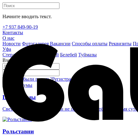
Начните вводить текст.
+7 937 849-90-19
Контакты
О нас
Новости
Фотогалерея
Вакансии
Способы оплаты
Реквизиты
Пр
Уфа
Стерлитамак
Октябрьский
Белебей
Туймазы
Вход на сайт
Забыли пароль?
Регистрация
Войти
Шлагбаумы
Светоотражающие наклейки не проглядеть в тёмное время суто
Рольставни