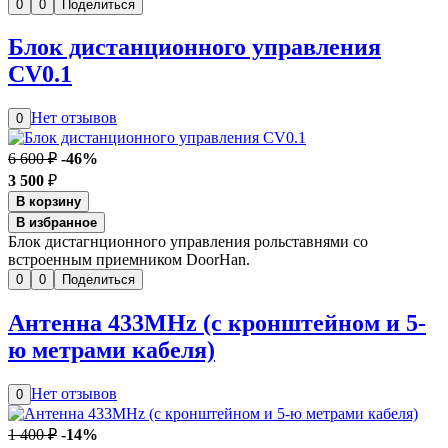
0
0
Поделиться
Блок дистанционного управления
CV0.1
Нет отзывов
0
6 600 ₽
-46%
3 500
₽
В корзину
В избранное
Блок дистагнционного управления рольставнями со
встроенным приемником DoorHan.
0
0
Поделиться
Антенна 433MHz (с кронштейном и 5-
ю метрами кабеля)
Нет отзывов
0
1 400 ₽
-14%