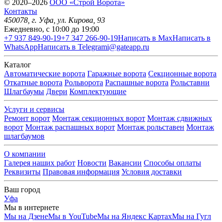
© 2020–2026
OOO «Строй Ворота»
Контакты
450078
, г.
Уфа
,
ул. Кирова, 93
Ежедневно, с 10:00 до 19:00
+7 937 849-90-19
+7 347 266-90-19
Написать в Max
Написать в
WhatsApp
Написать в Telegram
i@gateapp.ru
Каталог
Автоматические ворота
Гаражные ворота
Секционные ворота
Откатные ворота
Рольворота
Распашные ворота
Рольставни
Шлагбаумы
Двери
Комплектующие
Услуги и сервисы
Ремонт ворот
Монтаж секционных ворот
Монтаж сдвижных
ворот
Монтаж распашных ворот
Монтаж рольставен
Монтаж
шлагбаумов
О компании
Галерея наших работ
Новости
Вакансии
Способы оплаты
Реквизиты
Правовая информация
Условия доставки
Ваш город
Уфа
Мы в интернете
Мы на Дзене
Мы в YouTube
Мы на Яндекс Картах
Мы на Гугл