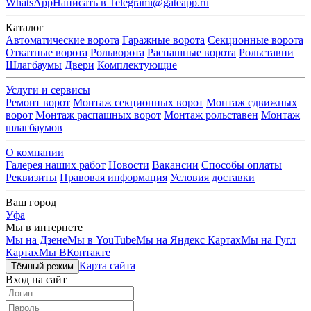
WhatsApp
Написать в Telegram
i@gateapp.ru
Каталог
Автоматические ворота
Гаражные ворота
Секционные ворота
Откатные ворота
Рольворота
Распашные ворота
Рольставни
Шлагбаумы
Двери
Комплектующие
Услуги и сервисы
Ремонт ворот
Монтаж секционных ворот
Монтаж сдвижных
ворот
Монтаж распашных ворот
Монтаж рольставен
Монтаж
шлагбаумов
О компании
Галерея наших работ
Новости
Вакансии
Способы оплаты
Реквизиты
Правовая информация
Условия доставки
Ваш город
Уфа
Мы в интернете
Мы на Дзене
Мы в YouTube
Мы на Яндекс Картах
Мы на Гугл
Картах
Мы ВКонтакте
Карта сайта
Тёмный режим
Вход на сайт