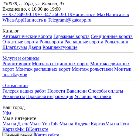
450078
, г.
Уфа
,
ул. Кирова, 93
Ежедневно, с 10:00 до 19:00
+7 937 849-90-19
+7 347 266-90-19
Написать в Max
Написать в
WhatsApp
Написать в Telegram
i@gateapp.ru
Каталог
Автоматические ворота
Гаражные ворота
Секционные ворота
Откатные ворота
Рольворота
Распашные ворота
Рольставни
Шлагбаумы
Двери
Комплектующие
Услуги и сервисы
Ремонт ворот
Монтаж секционных ворот
Монтаж сдвижных
ворот
Монтаж распашных ворот
Монтаж рольставен
Монтаж
шлагбаумов
О компании
Галерея наших работ
Новости
Вакансии
Способы оплаты
Реквизиты
Правовая информация
Условия доставки
Ваш город
Уфа
Мы в интернете
Мы на Дзене
Мы в YouTube
Мы на Яндекс Картах
Мы на Гугл
Картах
Мы ВКонтакте
Карта сайта
Тёмный режим