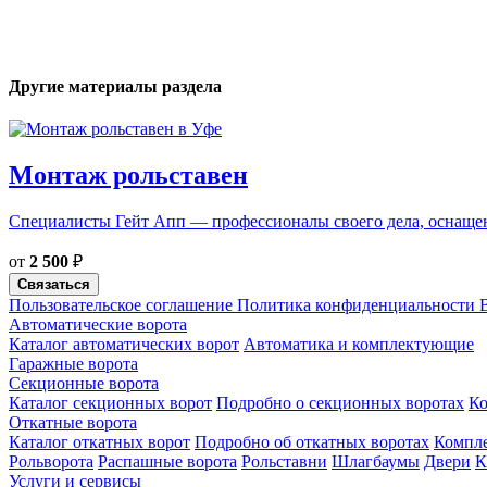
Другие материалы раздела
Монтаж рольставен
Специалисты Гейт Апп — профессионалы своего дела, оснащены
от
2 500
₽
Связаться
Пользовательское соглашение
Политика конфиденциальности
В
Автоматические ворота
Каталог автоматических ворот
Автоматика и комплектующие
Гаражные ворота
Секционные ворота
Каталог секционных ворот
Подробно о секционных воротах
К
Откатные ворота
Каталог откатных ворот
Подробно об откатных воротах
Компл
Рольворота
Распашные ворота
Рольставни
Шлагбаумы
Двери
К
Услуги и сервисы