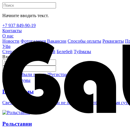
Начните вводить текст.
+7 937 849-90-19
Контакты
О нас
Новости
Фотогалерея
Вакансии
Способы оплаты
Реквизиты
Пр
Уфа
Стерлитамак
Октябрьский
Белебей
Туймазы
Вход на сайт
Забыли пароль?
Регистрация
Войти
Шлагбаумы
Светоотражающие наклейки не проглядеть в тёмное время суто
Рольставни