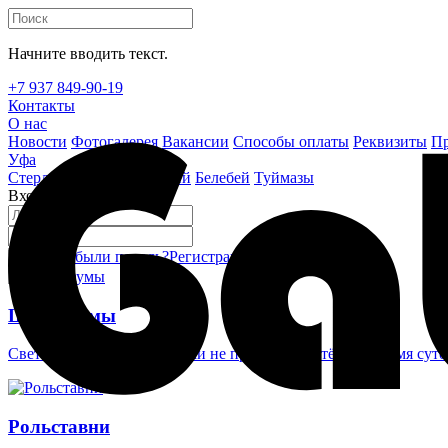
Начните вводить текст.
+7 937 849-90-19
Контакты
О нас
Новости
Фотогалерея
Вакансии
Способы оплаты
Реквизиты
Пр
Уфа
Стерлитамак
Октябрьский
Белебей
Туймазы
Вход на сайт
Забыли пароль?
Регистрация
Войти
Шлагбаумы
Светоотражающие наклейки не проглядеть в тёмное время суто
Рольставни