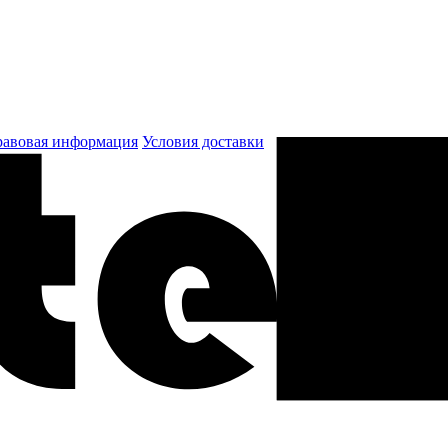
авовая информация
Условия доставки
к