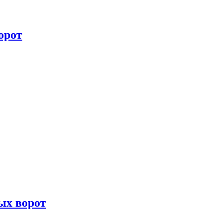
орот
ых ворот