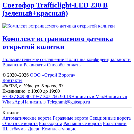
Светофор Trafficlight-LED 230 В
(зеленый+красный)
Комплект встраиваемого датчика
открытой калитки
Пользовательское соглашение
Политика конфиденциальности
Вакансии
Реквизиты
Способы оплаты
© 2020–2026
OOO «Строй Ворота»
Контакты
450078
, г.
Уфа
,
ул. Кирова, 93
Ежедневно, с 10:00 до 19:00
+7 937 849-90-19
+7 347 266-90-19
Написать в Max
Написать в
WhatsApp
Написать в Telegram
i@gateapp.ru
Каталог
Автоматические ворота
Гаражные ворота
Секционные ворота
Откатные ворота
Рольворота
Распашные ворота
Рольставни
Шлагбаумы
Двери
Комплектующие