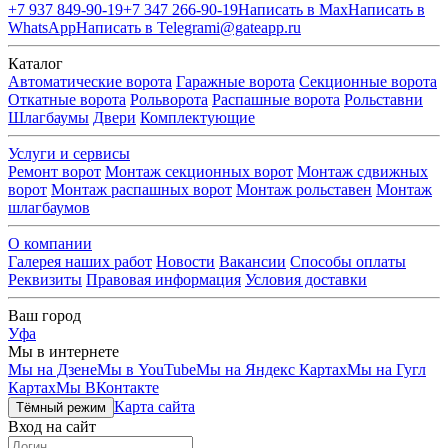
+7 937 849-90-19
+7 347 266-90-19
Написать в Max
Написать в
WhatsApp
Написать в Telegram
i@gateapp.ru
Каталог
Автоматические ворота
Гаражные ворота
Секционные ворота
Откатные ворота
Рольворота
Распашные ворота
Рольставни
Шлагбаумы
Двери
Комплектующие
Услуги и сервисы
Ремонт ворот
Монтаж секционных ворот
Монтаж сдвижных
ворот
Монтаж распашных ворот
Монтаж рольставен
Монтаж
шлагбаумов
О компании
Галерея наших работ
Новости
Вакансии
Способы оплаты
Реквизиты
Правовая информация
Условия доставки
Ваш город
Уфа
Мы в интернете
Мы на Дзене
Мы в YouTube
Мы на Яндекс Картах
Мы на Гугл
Картах
Мы ВКонтакте
Карта сайта
Тёмный режим
Вход на сайт