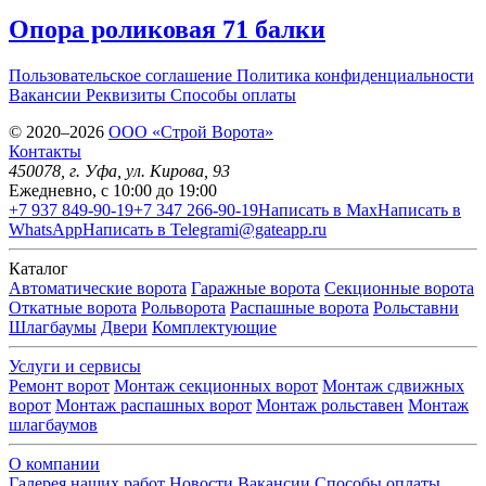
Опора роликовая 71 балки
Пользовательское соглашение
Политика конфиденциальности
Вакансии
Реквизиты
Способы оплаты
© 2020–2026
OOO «Строй Ворота»
Контакты
450078
, г.
Уфа
,
ул. Кирова, 93
Ежедневно, с 10:00 до 19:00
+7 937 849-90-19
+7 347 266-90-19
Написать в Max
Написать в
WhatsApp
Написать в Telegram
i@gateapp.ru
Каталог
Автоматические ворота
Гаражные ворота
Секционные ворота
Откатные ворота
Рольворота
Распашные ворота
Рольставни
Шлагбаумы
Двери
Комплектующие
Услуги и сервисы
Ремонт ворот
Монтаж секционных ворот
Монтаж сдвижных
ворот
Монтаж распашных ворот
Монтаж рольставен
Монтаж
шлагбаумов
О компании
Галерея наших работ
Новости
Вакансии
Способы оплаты