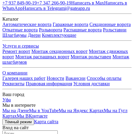
+7 937 849-90-19
+7 347 266-90-19
Написать в Max
Написать в
WhatsApp
Написать в Telegram
i@gateapp.ru
Каталог
Автоматические ворота
Гаражные ворота
Секционные ворота
Откатные ворота
Рольворота
Распашные ворота
Рольставни
Шлагбаумы
Двери
Комплектующие
Услуги и сервисы
Ремонт ворот
Монтаж секционных ворот
Монтаж сдвижных
ворот
Монтаж распашных ворот
Монтаж рольставен
Монтаж
шлагбаумов
О компании
Галерея наших работ
Новости
Вакансии
Способы оплаты
Реквизиты
Правовая информация
Условия доставки
Ваш город
Уфа
Мы в интернете
Мы на Дзене
Мы в YouTube
Мы на Яндекс Картах
Мы на Гугл
Картах
Мы ВКонтакте
Карта сайта
Тёмный режим
Вход на сайт