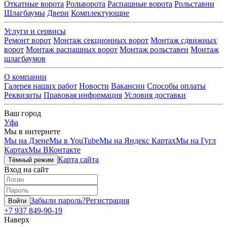
Откатные ворота
Рольворота
Распашные ворота
Рольставни
Шлагбаумы
Двери
Комплектующие
Услуги и сервисы
Ремонт ворот
Монтаж секционных ворот
Монтаж сдвижных
ворот
Монтаж распашных ворот
Монтаж рольставен
Монтаж
шлагбаумов
О компании
Галерея наших работ
Новости
Вакансии
Способы оплаты
Реквизиты
Правовая информация
Условия доставки
Ваш город
Уфа
Мы в интернете
Мы на Дзене
Мы в YouTube
Мы на Яндекс Картах
Мы на Гугл
Картах
Мы ВКонтакте
Карта сайта
Тёмный режим
Вход на сайт
Забыли пароль?
Регистрация
Войти
+7 937 849-90-19
Наверх