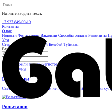
Начните вводить текст.
+7 937 849-90-19
Контакты
О нас
Новости
Фотогалерея
Вакансии
Способы оплаты
Реквизиты
Пр
Уфа
Стерлитамак
Октябрьский
Белебей
Туймазы
Вход на сайт
Забыли пароль?
Регистрация
Войти
Шлагбаумы
Светоотражающие наклейки не проглядеть в тёмное время суто
Рольставни