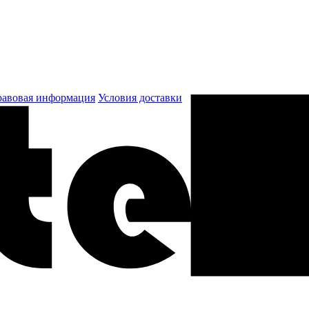
авовая информация
Условия доставки
к