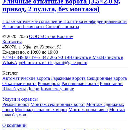
Уличные откатные ворота (3.5×2.0 м,
привод, 2 пульта, без монтажа)
Пользовательское соглашение
Политика конфиденциальности
Вакансии
Реквизиты
Способы оплаты
© 2020–2026
OOO «Строй Ворота»
Контакты
450078
, г.
Уфа
,
ул. Кирова, 93
Ежедневно, с 10:00 до 19:00
+7 937 849-90-19
+7 347 266-90-19
Написать в Max
Написать в
WhatsApp
Написать в Telegram
i@gateapp.ru
Каталог
Автоматические ворота
Гаражные ворота
Секционные ворота
Откатные ворота
Рольворота
Распашные ворота
Рольставни
Шлагбаумы
Двери
Комплектующие
Услуги и сервисы
Ремонт ворот
Монтаж секционных ворот
Монтаж сдвижных
ворот
Монтаж распашных ворот
Монтаж рольставен
Монтаж
шлагбаумов
О компании