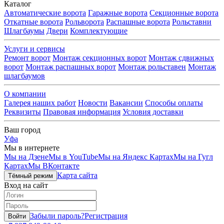
Каталог
Автоматические ворота
Гаражные ворота
Секционные ворота
Откатные ворота
Рольворота
Распашные ворота
Рольставни
Шлагбаумы
Двери
Комплектующие
Услуги и сервисы
Ремонт ворот
Монтаж секционных ворот
Монтаж сдвижных
ворот
Монтаж распашных ворот
Монтаж рольставен
Монтаж
шлагбаумов
О компании
Галерея наших работ
Новости
Вакансии
Способы оплаты
Реквизиты
Правовая информация
Условия доставки
Ваш город
Уфа
Мы в интернете
Мы на Дзене
Мы в YouTube
Мы на Яндекс Картах
Мы на Гугл
Картах
Мы ВКонтакте
Карта сайта
Тёмный режим
Вход на сайт
Забыли пароль?
Регистрация
Войти