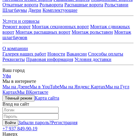
Откатные ворота
Рольворота
Распашные ворота
Рольставни
Шлагбаумы
Двери
Комплектующие
Услуги и сервисы
Ремонт ворот
Монтаж секционных ворот
Монтаж сдвижных
ворот
Монтаж распашных ворот
Монтаж рольставен
Монтаж
шлагбаумов
О компании
Галерея наших работ
Новости
Вакансии
Способы оплаты
Реквизиты
Правовая информация
Условия доставки
Ваш город
Уфа
Мы в интернете
Мы на Дзене
Мы в YouTube
Мы на Яндекс Картах
Мы на Гугл
Картах
Мы ВКонтакте
Карта сайта
Тёмный режим
Вход на сайт
Забыли пароль?
Регистрация
Войти
+7 937 849-90-19
Наверх