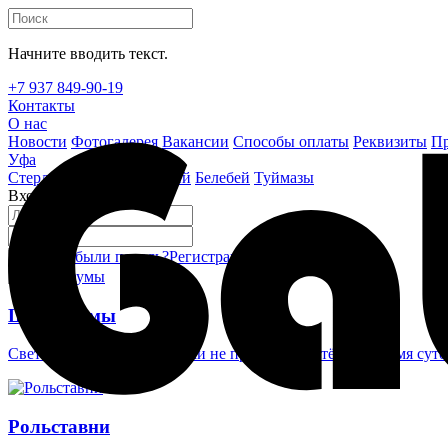
Начните вводить текст.
+7 937 849-90-19
Контакты
О нас
Новости
Фотогалерея
Вакансии
Способы оплаты
Реквизиты
Пр
Уфа
Стерлитамак
Октябрьский
Белебей
Туймазы
Вход на сайт
Забыли пароль?
Регистрация
Войти
Шлагбаумы
Светоотражающие наклейки не проглядеть в тёмное время суто
Рольставни