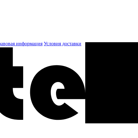
авовая информация
Условия доставки
к