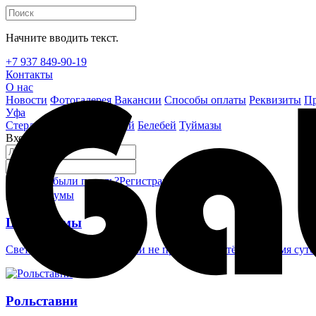
Начните вводить текст.
+7 937 849-90-19
Контакты
О нас
Новости
Фотогалерея
Вакансии
Способы оплаты
Реквизиты
Пр
Уфа
Стерлитамак
Октябрьский
Белебей
Туймазы
Вход на сайт
Забыли пароль?
Регистрация
Войти
Шлагбаумы
Светоотражающие наклейки не проглядеть в тёмное время суто
Рольставни