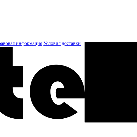
авовая информация
Условия доставки
к