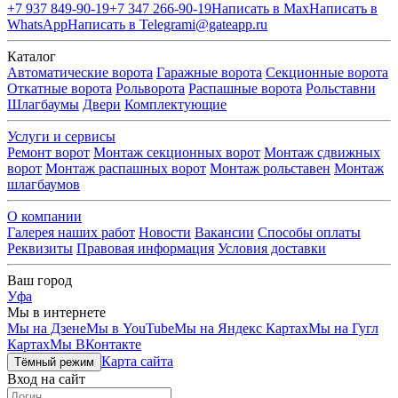
+7 937 849-90-19
+7 347 266-90-19
Написать в Max
Написать в
WhatsApp
Написать в Telegram
i@gateapp.ru
Каталог
Автоматические ворота
Гаражные ворота
Секционные ворота
Откатные ворота
Рольворота
Распашные ворота
Рольставни
Шлагбаумы
Двери
Комплектующие
Услуги и сервисы
Ремонт ворот
Монтаж секционных ворот
Монтаж сдвижных
ворот
Монтаж распашных ворот
Монтаж рольставен
Монтаж
шлагбаумов
О компании
Галерея наших работ
Новости
Вакансии
Способы оплаты
Реквизиты
Правовая информация
Условия доставки
Ваш город
Уфа
Мы в интернете
Мы на Дзене
Мы в YouTube
Мы на Яндекс Картах
Мы на Гугл
Картах
Мы ВКонтакте
Карта сайта
Тёмный режим
Вход на сайт