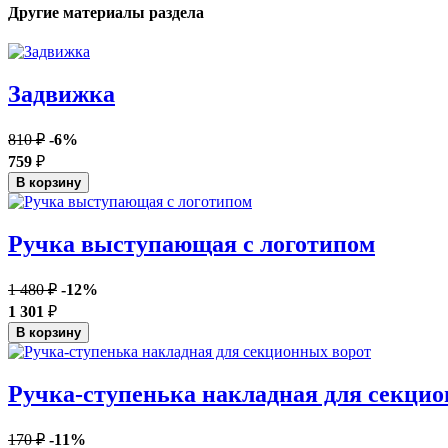
Другие материалы раздела
Задвижка
810 ₽
-6%
759
₽
В корзину
Ручка выступающая c логотипом
1 480 ₽
-12%
1 301
₽
В корзину
Ручка-ступенька накладная для секци
170 ₽
-11%