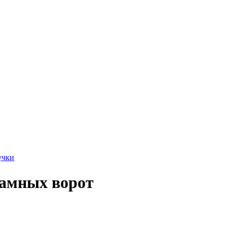
учки
рамных ворот