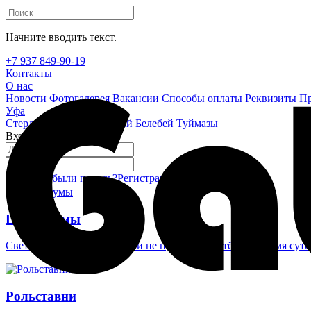
Начните вводить текст.
+7 937 849-90-19
Контакты
О нас
Новости
Фотогалерея
Вакансии
Способы оплаты
Реквизиты
Пр
Уфа
Стерлитамак
Октябрьский
Белебей
Туймазы
Вход на сайт
Забыли пароль?
Регистрация
Войти
Шлагбаумы
Светоотражающие наклейки не проглядеть в тёмное время суто
Рольставни