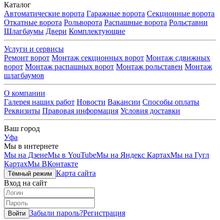
Каталог
Автоматические ворота
Гаражные ворота
Секционные ворота
Откатные ворота
Рольворота
Распашные ворота
Рольставни
Шлагбаумы
Двери
Комплектующие
Услуги и сервисы
Ремонт ворот
Монтаж секционных ворот
Монтаж сдвижных
ворот
Монтаж распашных ворот
Монтаж рольставен
Монтаж
шлагбаумов
О компании
Галерея наших работ
Новости
Вакансии
Способы оплаты
Реквизиты
Правовая информация
Условия доставки
Ваш город
Уфа
Мы в интернете
Мы на Дзене
Мы в YouTube
Мы на Яндекс Картах
Мы на Гугл
Картах
Мы ВКонтакте
Карта сайта
Тёмный режим
Вход на сайт
Забыли пароль?
Регистрация
Войти