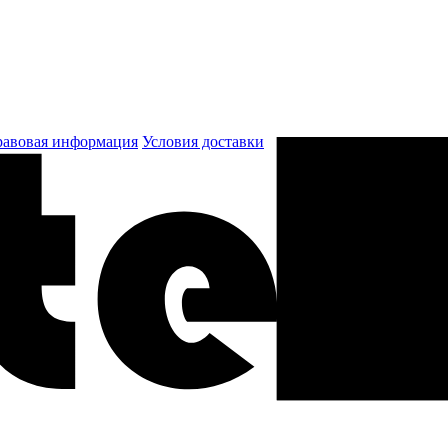
авовая информация
Условия доставки
к