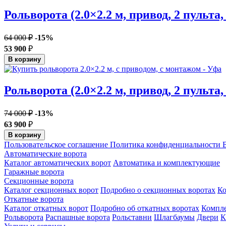
Рольворота (2.0×2.2 м, привод, 2 пульта,
64 000 ₽
-15%
53 900
₽
В корзину
Рольворота (2.0×2.2 м, привод, 2 пульта
74 000 ₽
-13%
63 900
₽
В корзину
Пользовательское соглашение
Политика конфиденциальности
В
Автоматические ворота
Каталог автоматических ворот
Автоматика и комплектующие
Гаражные ворота
Секционные ворота
Каталог секционных ворот
Подробно о секционных воротах
К
Откатные ворота
Каталог откатных ворот
Подробно об откатных воротах
Компл
Рольворота
Распашные ворота
Рольставни
Шлагбаумы
Двери
К