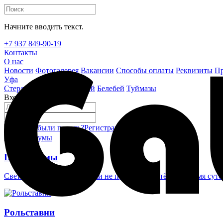
Начните вводить текст.
+7 937 849-90-19
Контакты
О нас
Новости
Фотогалерея
Вакансии
Способы оплаты
Реквизиты
Пр
Уфа
Стерлитамак
Октябрьский
Белебей
Туймазы
Вход на сайт
Забыли пароль?
Регистрация
Войти
Шлагбаумы
Светоотражающие наклейки не проглядеть в тёмное время суто
Рольставни