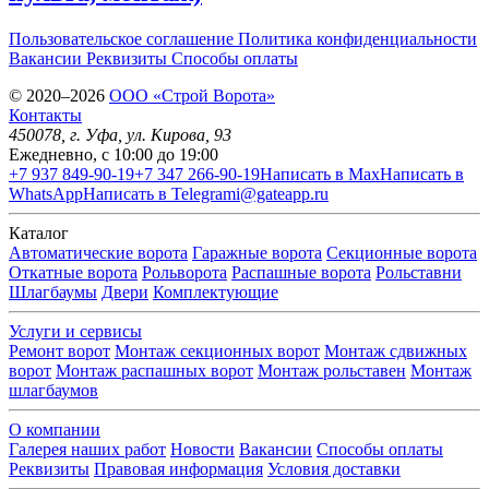
Пользовательское соглашение
Политика конфиденциальности
Вакансии
Реквизиты
Способы оплаты
© 2020–2026
OOO «Строй Ворота»
Контакты
450078
, г.
Уфа
,
ул. Кирова, 93
Ежедневно, с 10:00 до 19:00
+7 937 849-90-19
+7 347 266-90-19
Написать в Max
Написать в
WhatsApp
Написать в Telegram
i@gateapp.ru
Каталог
Автоматические ворота
Гаражные ворота
Секционные ворота
Откатные ворота
Рольворота
Распашные ворота
Рольставни
Шлагбаумы
Двери
Комплектующие
Услуги и сервисы
Ремонт ворот
Монтаж секционных ворот
Монтаж сдвижных
ворот
Монтаж распашных ворот
Монтаж рольставен
Монтаж
шлагбаумов
О компании
Галерея наших работ
Новости
Вакансии
Способы оплаты
Реквизиты
Правовая информация
Условия доставки