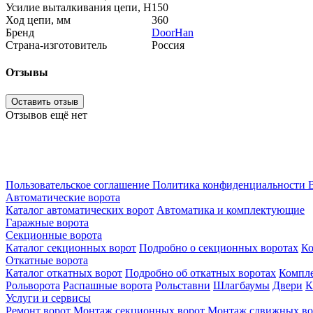
Усилие выталкивания цепи, Н
150
Ход цепи, мм
360
Бренд
DoorHan
Страна-изготовитель
Россия
Отзывы
Оставить отзыв
Отзывов ещё нет
Пользовательское соглашение
Политика конфиденциальности
В
Автоматические ворота
Каталог автоматических ворот
Автоматика и комплектующие
Гаражные ворота
Секционные ворота
Каталог секционных ворот
Подробно о секционных воротах
К
Откатные ворота
Каталог откатных ворот
Подробно об откатных воротах
Компл
Рольворота
Распашные ворота
Рольставни
Шлагбаумы
Двери
К
Услуги и сервисы
Ремонт ворот
Монтаж секционных ворот
Монтаж сдвижных во