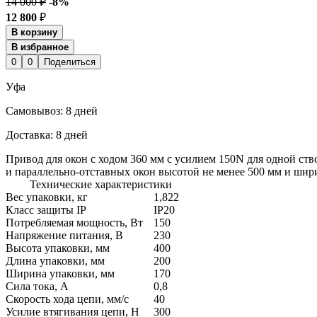
14 000 ₽
-8%
12 800
₽
В корзину
В избранное
0
0
Поделиться
Уфа
Cамовывоз:
8 дней
Доставка:
8 дней
Привод для окон с ходом 360 мм с усилием 150N для одной с
и параллельно-отставных окон высотой не менее 500 мм и шири
Технические характеристики
Вес упаковки, кг
1,822
Класс защиты IP
IP20
Потребляемая мощность, Вт
150
Напряжение питания, В
230
Высота упаковки, мм
400
Длина упаковки, мм
200
Ширина упаковки, мм
170
Сила тока, А
0,8
Скорость хода цепи, мм/с
40
Усилие втягивания цепи, Н
300