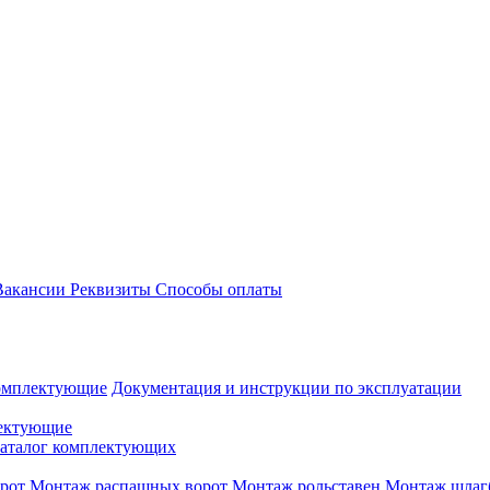
акансии
Реквизиты
Способы оплаты
омплектующие
Документация и инструкции по эксплуатации
ектующие
аталог комплектующих
рот
Монтаж распашных ворот
Монтаж рольставен
Монтаж шлаг