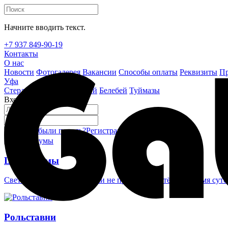
Начните вводить текст.
+7 937 849-90-19
Контакты
О нас
Новости
Фотогалерея
Вакансии
Способы оплаты
Реквизиты
Пр
Уфа
Стерлитамак
Октябрьский
Белебей
Туймазы
Вход на сайт
Забыли пароль?
Регистрация
Войти
Шлагбаумы
Светоотражающие наклейки не проглядеть в тёмное время суто
Рольставни