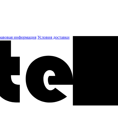
авовая информация
Условия доставки
к