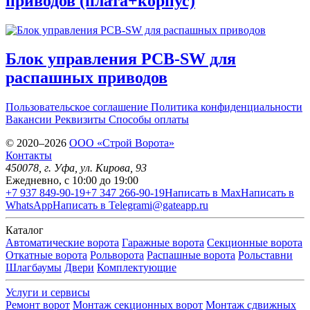
приводов (плата+корпус)
Блок управления PCB-SW для
распашных приводов
Пользовательское соглашение
Политика конфиденциальности
Вакансии
Реквизиты
Способы оплаты
© 2020–2026
OOO «Строй Ворота»
Контакты
450078
, г.
Уфа
,
ул. Кирова, 93
Ежедневно, с 10:00 до 19:00
+7 937 849-90-19
+7 347 266-90-19
Написать в Max
Написать в
WhatsApp
Написать в Telegram
i@gateapp.ru
Каталог
Автоматические ворота
Гаражные ворота
Секционные ворота
Откатные ворота
Рольворота
Распашные ворота
Рольставни
Шлагбаумы
Двери
Комплектующие
Услуги и сервисы
Ремонт ворот
Монтаж секционных ворот
Монтаж сдвижных