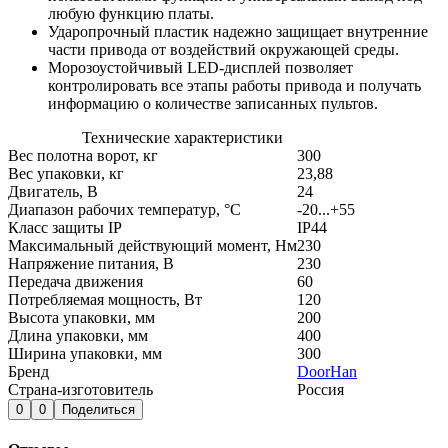
любую функцию платы.
Ударопрочный пластик надежно защищает внутренние
части привода от воздействий окружающей среды.
Морозоустойчивый LED-дисплей позволяет
контролировать все этапы работы привода и получать
информацию о количестве записанных пультов.
Технические характеристики
Вес полотна ворот, кг
300
Вес упаковки, кг
23,88
Двигатель, В
24
Диапазон рабочих температур, °С
-20...+55
Класс защиты IP
IP44
Максимальный действующий момент, Нм
230
Напряжение питания, В
230
Передача движения
60
Потребляемая мощность, Вт
120
Высота упаковки, мм
200
Длина упаковки, мм
400
Ширина упаковки, мм
300
Бренд
DoorHan
Страна-изготовитель
Россия
0
0
Поделиться