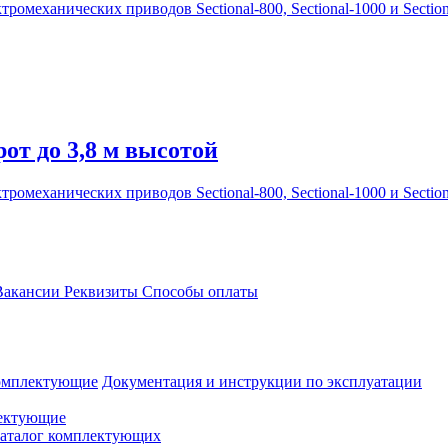
механических приводов Sectional-800, Sectional-1000 и Section
от до 3,8 м высотой
механических приводов Sectional-800, Sectional-1000 и Section
акансии
Реквизиты
Способы оплаты
омплектующие
Документация и инструкции по эксплуатации
ектующие
аталог комплектующих