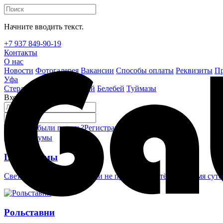
Начните вводить текст.
+7 937 849-90-19
Контакты
О нас
Новости
Фотогалерея
Вакансии
Способы оплаты
Реквизиты
Пр
Уфа
Стерлитамак
Октябрьский
Белебей
Туймазы
Вход на сайт
Забыли пароль?
Регистрация
Войти
Шлагбаумы
Светоотражающие наклейки не проглядеть в тёмное время суто
Рольставни