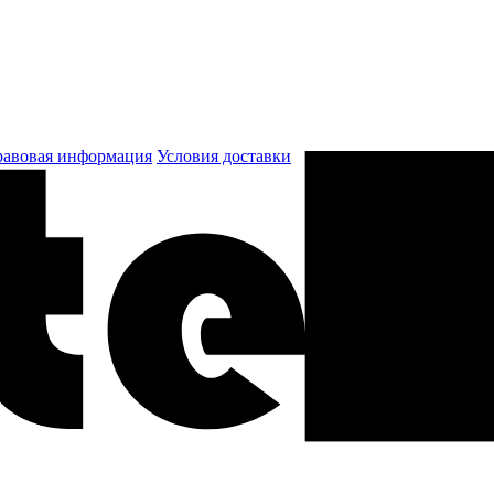
авовая информация
Условия доставки
к