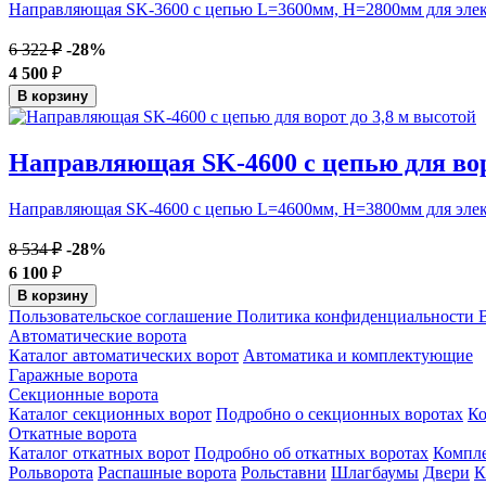
Направляющая SK-3600 с цепью L=3600мм, H=2800мм для электро
6 322 ₽
-28%
4 500
₽
В корзину
Направляющая SK-4600 с цепью для вор
Направляющая SK-4600 с цепью L=4600мм, H=3800мм для электро
8 534 ₽
-28%
6 100
₽
В корзину
Пользовательское соглашение
Политика конфиденциальности
В
Автоматические ворота
Каталог автоматических ворот
Автоматика и комплектующие
Гаражные ворота
Секционные ворота
Каталог секционных ворот
Подробно о секционных воротах
К
Откатные ворота
Каталог откатных ворот
Подробно об откатных воротах
Компл
Рольворота
Распашные ворота
Рольставни
Шлагбаумы
Двери
К