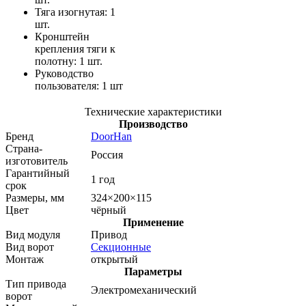
Тягa изогнутaя: 1
шт.
Кронштейн
крепления тяги к
полотну: 1 шт.
Руководство
пользователя: 1 шт
Технические характеристики
Производство
Бренд
DoorHan
Страна-
Россия
изготовитель
Гарантийный
1 год
срок
Размеры, мм
324×200×115
Цвет
чёрный
Применение
Вид модуля
Привод
Вид ворот
Секционные
Монтаж
открытый
Параметры
Тип привода
Электромеханический
ворот