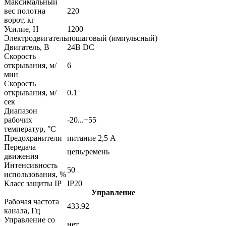
Максимальный
вес полотна
220
ворот, кг
Усилие, Н
1200
Электродвигатель
пошаговый (импульсный)
Двигатель, В
24В DC
Скорость
открывания, м/
6
мин
Скорость
открывания, м/
0.1
сек
Диапазон
рабочих
-20...+55
температур, °С
Предохранители
питание 2,5 А
Передача
цепь/ремень
движения
Интенсивность
50
использования, %
Класс защиты IP
IP20
Управление
Рабочая частота
433.92
канала, Гц
Управление со
нет