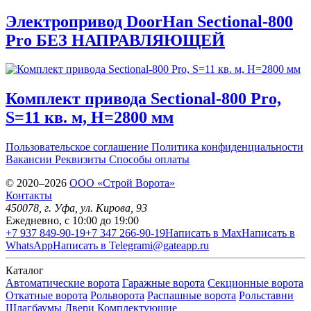
Электропривод DoorHan Sectional-800
Pro БЕЗ НАПРАВЛЯЮЩЕЙ
Комплект привода Sectional-800 Pro,
S=11 кв. м, Н=2800 мм
Пользовательское соглашение
Политика конфиденциальности
Вакансии
Реквизиты
Способы оплаты
© 2020–2026
OOO «Строй Ворота»
Контакты
450078
, г.
Уфа
,
ул. Кирова, 93
Ежедневно, с 10:00 до 19:00
+7 937 849-90-19
+7 347 266-90-19
Написать в Max
Написать в
WhatsApp
Написать в Telegram
i@gateapp.ru
Каталог
Автоматические ворота
Гаражные ворота
Секционные ворота
Откатные ворота
Рольворота
Распашные ворота
Рольставни
Шлагбаумы
Двери
Комплектующие