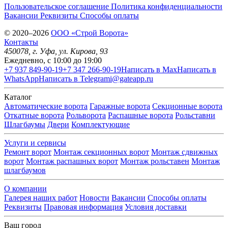
Пользовательское соглашение
Политика конфиденциальности
Вакансии
Реквизиты
Способы оплаты
© 2020–2026
OOO «Строй Ворота»
Контакты
450078
, г.
Уфа
,
ул. Кирова, 93
Ежедневно, с 10:00 до 19:00
+7 937 849-90-19
+7 347 266-90-19
Написать в Max
Написать в
WhatsApp
Написать в Telegram
i@gateapp.ru
Каталог
Автоматические ворота
Гаражные ворота
Секционные ворота
Откатные ворота
Рольворота
Распашные ворота
Рольставни
Шлагбаумы
Двери
Комплектующие
Услуги и сервисы
Ремонт ворот
Монтаж секционных ворот
Монтаж сдвижных
ворот
Монтаж распашных ворот
Монтаж рольставен
Монтаж
шлагбаумов
О компании
Галерея наших работ
Новости
Вакансии
Способы оплаты
Реквизиты
Правовая информация
Условия доставки
Ваш город