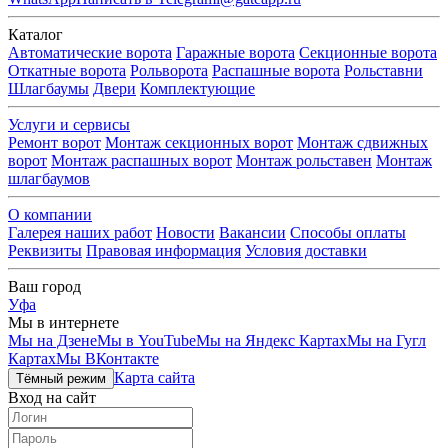
Каталог
Автоматические ворота
Гаражные ворота
Секционные ворота
Откатные ворота
Рольворота
Распашные ворота
Рольставни
Шлагбаумы
Двери
Комплектующие
Услуги и сервисы
Ремонт ворот
Монтаж секционных ворот
Монтаж сдвижных
ворот
Монтаж распашных ворот
Монтаж рольставен
Монтаж
шлагбаумов
О компании
Галерея наших работ
Новости
Вакансии
Способы оплаты
Реквизиты
Правовая информация
Условия доставки
Ваш город
Уфа
Мы в интернете
Мы на Дзене
Мы в YouTube
Мы на Яндекс Картах
Мы на Гугл
Картах
Мы ВКонтакте
Карта сайта
Тёмный режим
Вход на сайт