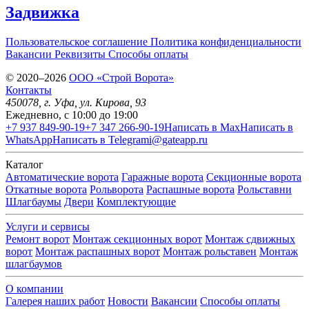
Задвижка
Пользовательское соглашение
Политика конфиденциальности
Вакансии
Реквизиты
Способы оплаты
© 2020–2026
OOO «Строй Ворота»
Контакты
450078
, г.
Уфа
,
ул. Кирова, 93
Ежедневно, с 10:00 до 19:00
+7 937 849-90-19
+7 347 266-90-19
Написать в Max
Написать в
WhatsApp
Написать в Telegram
i@gateapp.ru
Каталог
Автоматические ворота
Гаражные ворота
Секционные ворота
Откатные ворота
Рольворота
Распашные ворота
Рольставни
Шлагбаумы
Двери
Комплектующие
Услуги и сервисы
Ремонт ворот
Монтаж секционных ворот
Монтаж сдвижных
ворот
Монтаж распашных ворот
Монтаж рольставен
Монтаж
шлагбаумов
О компании
Галерея наших работ
Новости
Вакансии
Способы оплаты