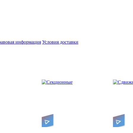
авовая информация
Условия доставки
е гаражные
Компактные уличные
Недо
катываются под
подн
ворота передвигаются
свор
вдоль забора
Секционные
Сдвижные