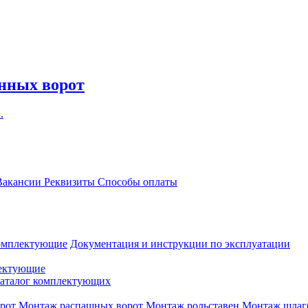
онных ворот
.
акансии
Реквизиты
Способы оплаты
омплектующие
Документация и инструкции по эксплуатации
ектующие
аталог комплектующих
рот
Монтаж распашных ворот
Монтаж рольставен
Монтаж шлаг