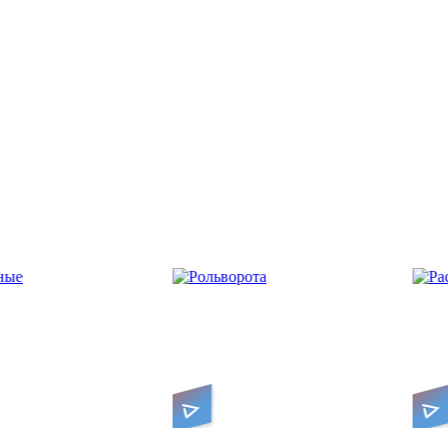
Классические две створки
рогие ворота
для гаражных или уличных
имаются в короб,
ачиваясь в рулон
ворот
Рольворота
Распашные