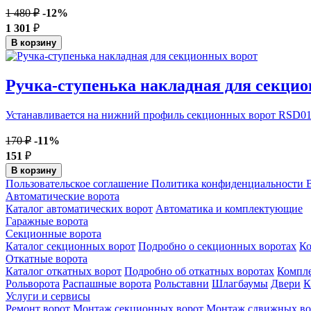
1 480 ₽
-12%
1 301
₽
В корзину
Ручка-ступенька накладная для секци
Устанавливается на нижний профиль секционных ворот RSD01
170 ₽
-11%
151
₽
В корзину
Пользовательское соглашение
Политика конфиденциальности
В
Автоматические ворота
Каталог автоматических ворот
Автоматика и комплектующие
Гаражные ворота
Секционные ворота
Каталог секционных ворот
Подробно о секционных воротах
К
Откатные ворота
Каталог откатных ворот
Подробно об откатных воротах
Компл
Рольворота
Распашные ворота
Рольставни
Шлагбаумы
Двери
К
Услуги и сервисы
Ремонт ворот
Монтаж секционных ворот
Монтаж сдвижных во