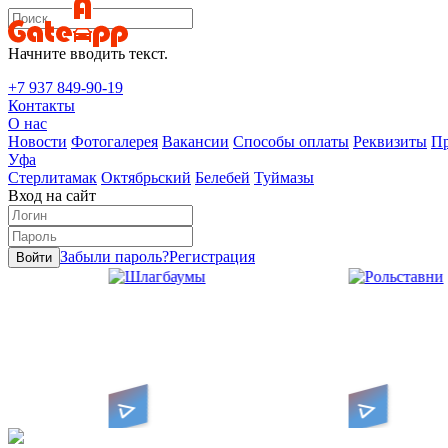
Начните вводить текст.
+7 937 849-90-19
Контакты
О нас
Новости
Фотогалерея
Вакансии
Способы оплаты
Реквизиты
Пр
Уфа
Стерлитамак
Октябрьский
Белебей
Туймазы
Вход на сайт
Забыли пароль?
Регистрация
Войти
Алюминиевые ламели -
Компактны
щие
оглядеть в
ворота за
поднимаются в короб,
сворачиваясь в рулон
уток
потолок
Шлагбаумы
Рольставни