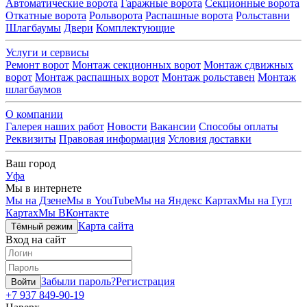
Автоматические ворота
Гаражные ворота
Секционные ворота
Откатные ворота
Рольворота
Распашные ворота
Рольставни
Шлагбаумы
Двери
Комплектующие
Услуги и сервисы
Ремонт ворот
Монтаж секционных ворот
Монтаж сдвижных
ворот
Монтаж распашных ворот
Монтаж рольставен
Монтаж
шлагбаумов
О компании
Галерея наших работ
Новости
Вакансии
Способы оплаты
Реквизиты
Правовая информация
Условия доставки
Ваш город
Уфа
Мы в интернете
Мы на Дзене
Мы в YouTube
Мы на Яндекс Картах
Мы на Гугл
Картах
Мы ВКонтакте
Карта сайта
Тёмный режим
Вход на сайт
Забыли пароль?
Регистрация
Войти
+7 937 849-90-19