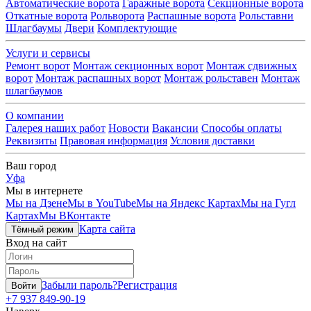
Автоматические ворота
Гаражные ворота
Секционные ворота
Откатные ворота
Рольворота
Распашные ворота
Рольставни
Шлагбаумы
Двери
Комплектующие
Услуги и сервисы
Ремонт ворот
Монтаж секционных ворот
Монтаж сдвижных
ворот
Монтаж распашных ворот
Монтаж рольставен
Монтаж
шлагбаумов
О компании
Галерея наших работ
Новости
Вакансии
Способы оплаты
Реквизиты
Правовая информация
Условия доставки
Ваш город
Уфа
Мы в интернете
Мы на Дзене
Мы в YouTube
Мы на Яндекс Картах
Мы на Гугл
Картах
Мы ВКонтакте
Карта сайта
Тёмный режим
Вход на сайт
Забыли пароль?
Регистрация
Войти
+7 937 849-90-19